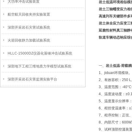
大功率冲击试验装置
岩土低温环境相似模
岩土三轴蠕变应力相
航空航天回收夹持实验装置
高速列车关键部件多
岩土体全应力应变三
深部开采岩石灾害试验系统
延脆性材料真三轴静
轨道车辆动态响应综
火箭回收静力加载试验系统
HLLC-15000DZ仪器化落锤冲击试验系统
一、
岩土低温-荷载
深部地下工程三维地质力学模型试验系统
1、jiduan环境模块。
深部开采岩石灾害监测实验平台
2、有效容积：250 L
3、温度范围：-40°C
4、温度波动度：±0.1
5、温度显示分辨率：0
6、程控变温速率：±3
7、程序控制：正弦
8、内部尺寸：600WX6
9、试样顶部控溫装