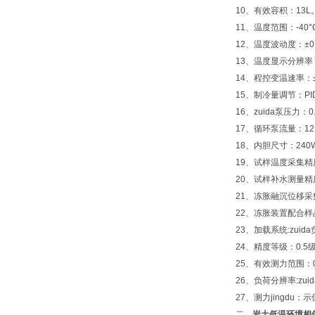
10、有效容积：13L
11、温度范围：-40°
12、温度波动度：±0.
13、温度显示分辨率：
14、程控变温速率：
15、制冷量调节：PI
16、zuida泵压力：0.
17、循环泵流量：12L
18、内胆尺寸：240W
19、试样温度采集精度
20、试样补水测量精度
21、冻胀融沉位移采集
22、冻胀装置配合样品尺
23、加载系统:zuid
24、精度等级：0.5
25、有效测力范围：0
26、负荷分辨率:zu
27、测力jingdu
二、
岩土低温环境相