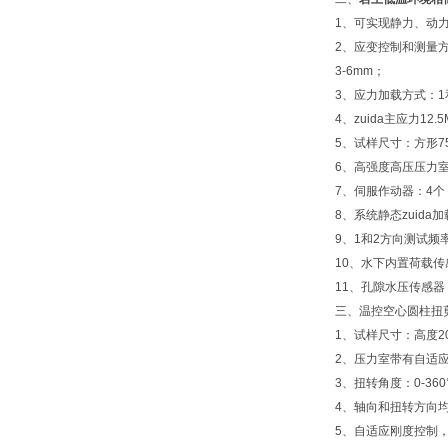
1、可实现静力、动
2、应变控制和测量方
3-6mm；
3、应力加载方式：
4、zuida主应力12.5
5、试样尺寸：方形75 
6、高强度高压压力室，
7、伺服作动器：4
8、系统静态zuida加
9、1和2方向测试频
10、水下内置荷载传感
11、孔隙水压传感器：
三、温控空心圆柱扭
1、试样尺寸：高度20
2、压力室带有自适
3、扭转角度：0-360
4、轴向和扭转方向均
5、自适应刚度控制，