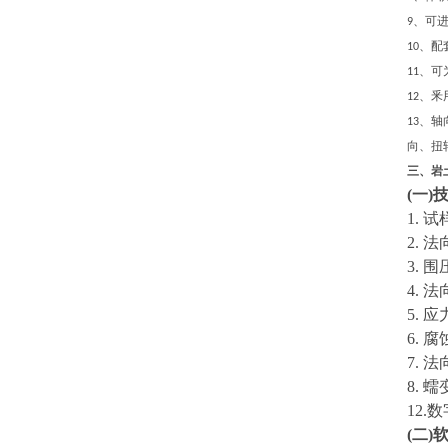
、可
9
、配
10
、可
11
、釆
12
、轴
13
向、扭
三、岩
(一)
1. 
2. 
3. 围
4. 
5. 
6.
7. 
8. 
12
(二)