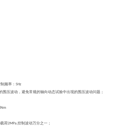
控制频率：
5Hz
的围压波动，避免常规的轴向动态试验中出现的围压波动问题；
.lNm
a载荷
控制波动万分之一；
2MPa,