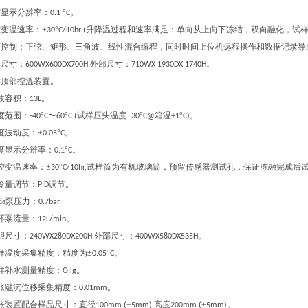
度显示分辨率：
°
0.1
C。
变温速率：±
°
升降温过程和速率满足：单向从上向下冻结，双向融化，试
30
C/10hr (
序控制：正弦、矩形、三角波、线性混合编程，同时时间上位机远程操作和数据记录导
部尺寸：
外部尺寸：
600WX600DX700H,
710WX 1930DX 1740H。
样顶部控溫装置。
效容积：
13L。
度范围：
°
〜
°
试样压头温度±
°
箱温
°
-40
C
60
C (
30
C@
+1
C)。
度波动度：±
°
0.05
C。
度显示分辨率：
°
0.1
C。
控变温速率：±
°
试样筒为有机玻璃筒，预留传感器测试孔，保证冻融完成后
30
C/10hr,
冷量调节：
调节。
PID
ida泵压力：
0.7bar
环泵流量：
12L/min。
胆尺寸：
外部尺寸：
240WX280DX200H,
400WX580DX535H。
样温度采集精度：精度为±
°
0.05
C。
样补水测量精度：
O.lg。
胀融沉位移采集精度：
0.01mm。
胀装置配合样品尺寸：直径
±
高度
±
100mm (
5mm),
200mm (
5mm)。