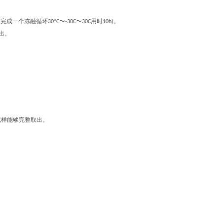
样完成一个冻融循环
°
〜
〜
用时
30
C
-30C
30C
10h)。
出。
试样能够完整取出。