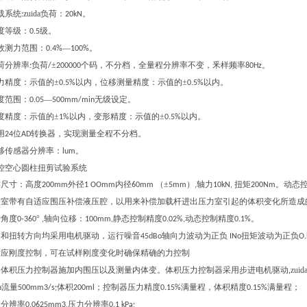
载系统
zuida负荷：
:
20kN。
度等级：
级。
0.5
效测力范围：
—
0.4%
100%。
荷分辨率
负荷
±
个码，不分档，全量程分辨率不变，釆样频率
:
/
200000
80Hz。
力精度：示值的±
以内，位移测量精度：示值的±
以内。
0.5%
0.5%
度范围：
—
无级设定。
0.05
500mm/min
度精度：示值的±
以内，变形精度：示值的±
以内。
1%
0.5%
用
位
转换器，实现测量全程不分档。
24
AD
移传感器分辨率：
lum。
控空心圆柱扭剪试验系统
样尺寸：高度
外径
内径
（±
）
轴力
扭矩
。动态
200mm
1 OOmm
60mm
5mm
,
10kN,
200Nm
力室带有自适应围压补偿液压腔，以用来补偿加载杆进出压力室引起的体积变化所造成
转角度
°
轴向位移：
静态控制精度
动态控制精度
0-360
,
100mm,
0.02%,
0.1%。
向和扭转方向均采用电机驱动，运行噪音
轴向力波动为正负
扭矩波动为正负
45dBo
INo
O
适应刚度控制，可在试样刚度变化时确保精确的力控制
体积压力控制器施加内围压以及测量内体变。体积压力控制器采用步进电机驱动,zuid
da流量
体积
；控制器压力精度
满量程，体积精度
满量程；
500mm3/s;
200ml
0.15%
0.15%
积分辨率
压力分辨率
0.0625mm3,
0.1 kPa;