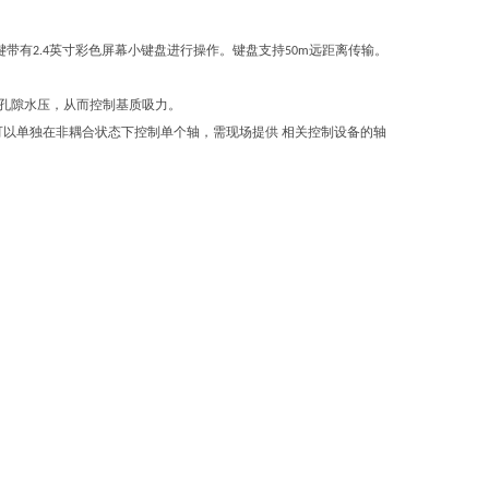
键带有
英寸彩色屏幕小键盘进行操作。键盘支持
远距离传输。
2.4
50m
孔隙水压，从而控制基质吸力。
以单独在非耦合状态下控制单个轴，需现场提供 相关控制设备的轴