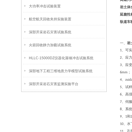
大功率冲击试验装置
岩土体
延脆性
航空航天回收夹持实验装置
轨道车
深部开采岩石灾害试验系统
一、
岩
火箭回收静力加载试验系统
、可
1
、应
HLLC-15000DZ仪器化落锤冲击试验系统
2
、应
3
深部地下工程三维地质力学模型试验系统
；
6mm
、zui
4
深部开采岩石灾害监测实验平台
、试
5
、高
6
、伺
7
、系
8
、
和
9
1
、水
10
、孔
11