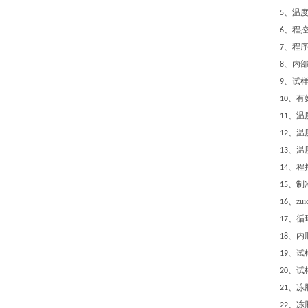
、温
5
、程控
6
、程
7
、内
8
、试
9
、有
10
、温
11
、温
12
、温
13
、程
14
、制
15
、zu
16
、循
17
、内
18
、试
19
、试
20
、冻
21
、冻
22