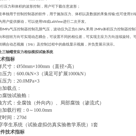
进行压力和体积的波形控制，用户可下载任意波形；
套单独用于控制控制器的软件，用于施加压力、体积以及数据的釆集传输
也可使用
;
15
为用户提供驱动，可以使用
或
进行二次开发。
VB
LabView
用
气压控制器控制孔隙气压，波动仅为正负
釆用
体积压力控制器控制
IMPa
0.2kPa,
2MPa
向和扭转方向可实现动态耦合，可设置不同的相位差，可实现主应力方向连续旋转。可
转耦合动态视频（
）及控制过程中的曲线显示视频，并负责展示演示。
1Hz
土三轴蠕变应力相似模拟试验系统
技术指标
试样尺寸：Ø50mm×100mm（直径×高）
法向压力：600.0kN×3（满足可扩展1000kN）
压压力：20.0MPa×3
法向加载点：
应力腐蚀试验舱：
 腐蚀方式：全腐蚀（外向内）、局部腐蚀（渗流式）
法向加载行程：0～100.0mm
蠕变时间：270d
.数字孪生系统（试验虚拟仿真实验教学系统）1套
软件技术指标