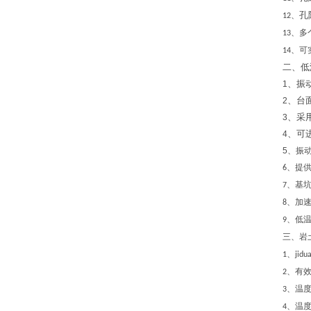
孔
、
12
、多
13
、可
14
二、
低
、振
1
、台
2
、采
3
、可
4
5
、振
、
提
6
、基
7
、加
8
、低温
9
三、
岩
1、jidu
、有
2
、温
3
、温度
4