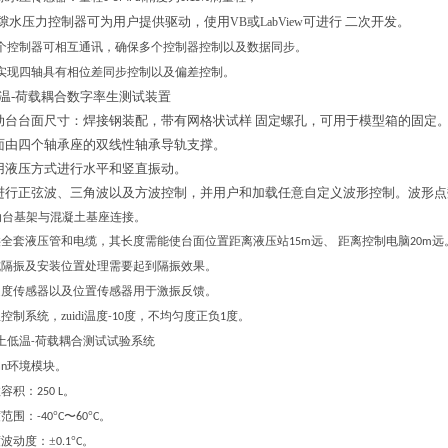
隙水压力控制器可为用户提供驱动，使用
或
可进行 二次开发。
VB
LabView
个控制器可相互通讯，确保多个控制器控制以及数据同步。
实现四轴具有相位差同步控制以及偏差控制。
温-荷载耦合数字率生测试装置
动台台面尺寸：
焊接钢装配，
带有网格状试样 固定螺孔，可用于模型箱的固定
面由四个轴承座的双线性轴承导轨支撑。
用液压方式进行水平和竖直振动
。
进行正弦波、三角波以及方波控制，并用户和加载任意自定义波形控制。波形点
动台基架与混凝土基座连接。
供全套液压管和电缆，其长度需能使台面位置距离液压站
远、 距离控制电脑
远
15m
20m
坑隔振及安装位置处理需要起到隔振效果。
速度传感器以及位置传感器用于激振反馈。
控制系统，zuidi温度
度，不均匀度正负
度。
-10
1
土低温
荷载耦合测试试验系统
-
环境模块。
an
效容积：
250 L。
度范围：
°
〜
°
-40
C
60
C。
波动度：±
°
0.1
C。