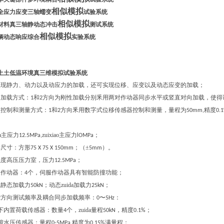
相似模拟
全应力应变三轴蠕变
试验系统
相似模拟
材料真三轴静动态冲击
测试系统
相似模拟
辆动态响应综合
实验系统
土土低温环境真三维模拟试验系统
实现静力、动力以及动应力的加载，还可实现位移、应变以及动态应变的加载；
力加载方式：
和
方向为刚性加载分别釆用两对作动器同步水平或竖直对向加载，使得
1
2
变控制和测量方式：
和
方向釆用数字式位移传感器控制和测量，量程为
精度
1
2
50mm,
0.
da主应力
zuixiao主应力
；
12.5MPa,
lOMPa
样尺寸：方形
；（±
）。
75 X 75 X 150mm
5mm
强度高压压力室，压力
；
12.5MPa
服作动器：
个，伺服作动器具有智能防撞功能；
4
统静态加载力
；动态zuida加载力
；
50kN
25kN
方向测试频率及耦合同步加载频率：
〜
：
2
0
5Hz
下内置荷载传感器：数量
个，zuida量程
，精度
；
4
50kN
0.1%
隙水压传感器：量程
精度为
满量程；
0-5MPa,
0.15%