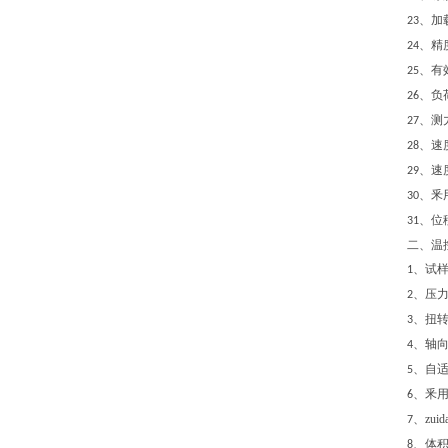
、加
23
、精
24
、有
25
、负
26
、测
27
、速
28
、速
29
、釆
30
、位
31
二、温
、试
1
、压
2
、扭
3
、轴
4
、
自
5
、釆用
6
、zui
7
、体
8