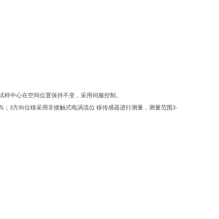
试样中心在空间位置保持不变，采用伺服控制。
；
方向位移采用非接触式电涡流位 移传感器进行测量，测量范围
1%
3
3-