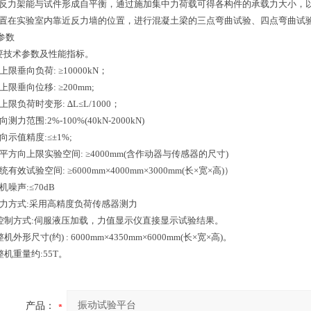
反力架能与试件形成自平衡，通过施加集中力荷载可得各构件的承载力大小，
置在实验室内靠近反力墙的位置，进行混凝土梁的三点弯曲试验、四点弯曲试
术参数
 主要技术参数及性能指标。
1、上限垂向负荷: ≥10000kN；
2、上限垂向位移: ≥200mm;
3、上限负荷时变形: ∆L≤L/1000；
垂向测力范围:2%-100%(40kN-2000kN)
5垂向示值精度:≤±1%;
6水平方向上限实验空间: ≥4000mm(含作动器与传感器的尺寸)
7系统有效试验空间: ≥6000mm×4000mm×3000mm(长×宽×高)）
整机噪声:≤70dB
.9测力方式:采用高精度负荷传感器测力
.10控制方式:伺服液压加载，力值显示仪直接显示试验结果。
1整机外形尺寸(约) : 6000mm×4350mm×6000mm(长×宽×高)。
12整机重量约:55T。
产品：