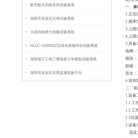
航空航天回收夹持实验装置
一、
振
1.正
深部开采岩石灾害试验系统
2.频率
3.上限
火箭回收静力加载试验系统
4.上限
5.具
HLLC-15000DZ仪器化落锤冲击试验系统
电网：
模块：
深部地下工程三维地质力学模型试验系统
励磁：
深部开采岩石灾害监测实验平台
安全：
6.留
二、
装
1.设
1.1 
1.2 
1.3
2.设
该反力