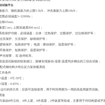
动试验平台
弦激振力、随机激振力的上限5.5kN， 冲击激振力上限10kN；
范围必须涵盖5~3200Hz；
位移45mm;
速度2 m/s, 上限加速度800 m/s2；
备系统保护功能，必须涵盖：台体：过热保护、过载保护、过位移保护等；
过压保护、欠压保护、缺相保护等；
逻辑保护、短路保护等； 电源：驱动保护、温度保护等；
开路保护、短路保护、温度保护等；
声光报警 、应 急停机等。
有跟温湿试验箱的组装接口，能够实现振动-湿度-温
度同步耦合的三综合试验；
配式钢结构大吨位反力架加载系统
备工作条件
工作温度：0℃-50℃；
工作湿度：0-85%；
仪器运行的持久性：仪器可连续使用，用于时间周期为一周的高低周疲劳试验。
备用途
架由8件立柱、4件上梁、4件底梁，2件纵梁等组成，主要用于对结构梁或平