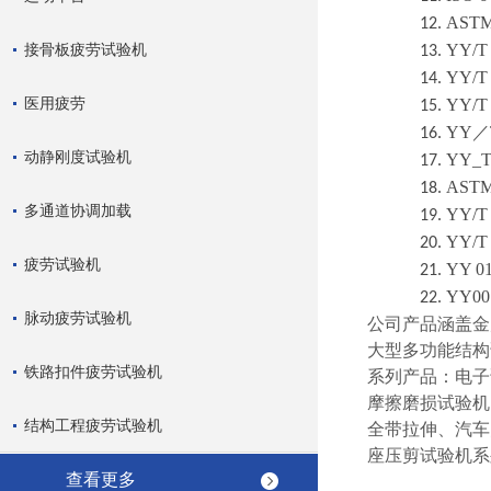
AST
12.
接骨板疲劳试验机
YY/T
13.
YY/T
14.
医用疲劳
YY/T
15.
YY
16.
／
动静刚度试验机
YY_T
17.
ASTM
18.
多通道协调加载
YY/T 
19.
YY/T 
20.
疲劳试验机
YY 01
21.
YY00
22.
脉动疲劳试验机
公司产品涵盖金
大型多功能结构
铁路扣件疲劳试验机
系列产品：电子
摩擦磨损试验机
结构工程疲劳试验机
全带拉伸、汽车
座压剪试验机系
查看更多