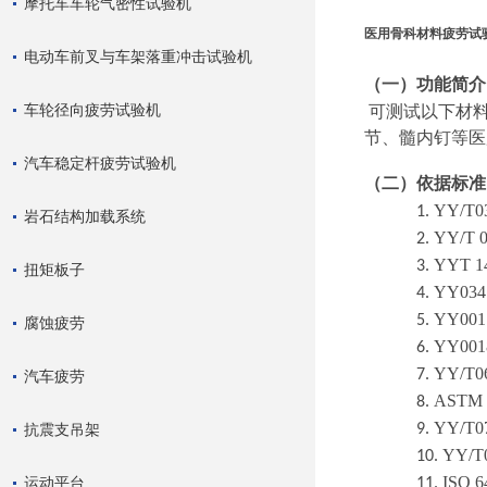
摩托车车轮气密性试验机
医用骨科材料疲劳试
电动车前叉与车架落重冲击试验机
（一）功能简介
车轮径向疲劳试验机
可测试以下材
节、髓内钉等医
汽车稳定杆疲劳试验机
（二）依据标准
YY/T0
1.
岩石结构加载系统
YY/T 
2.
YYT 1
3.
扭矩板子
YY034
4.
YY001
5.
腐蚀疲劳
YY001
6.
YY/T0
7.
汽车疲劳
ASTM 
8.
YY/T07
抗震支吊架
9.
YY/T
10.
ISO
6
运动平台
11.