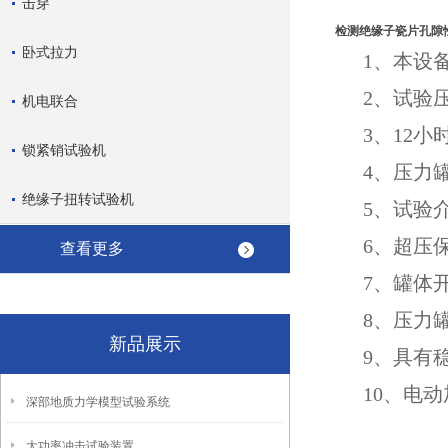
击穿
检测绝缘子瓷片孔隙
卧式拉力
1、本设
2、试验压
机电联合
3、12
锁紧销试验机
4、压力
绝缘子扭转试验机
5、试验
6、超压
查看更多
7、罐体
8、压力
新品展示
9、具有
10、电
深部地质力学模型试验系统
大功率冲击试验装置